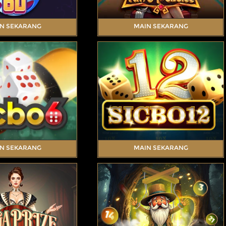
N SEKARANG
MAIN SEKARANG
N SEKARANG
MAIN SEKARANG