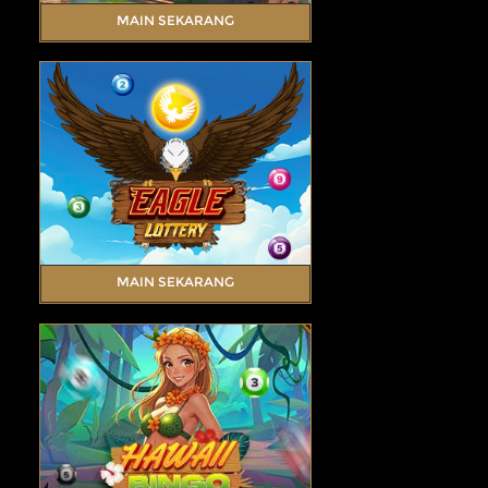
MAIN SEKARANG
MAIN SEKARANG