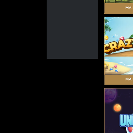
MAI
MAI