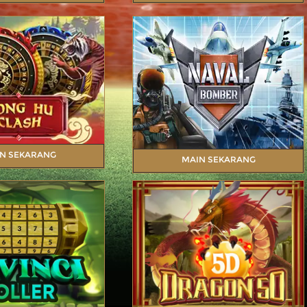
N SEKARANG
MAIN SEKARANG