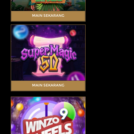
MAIN SEKARANG
MAIN SEKARANG