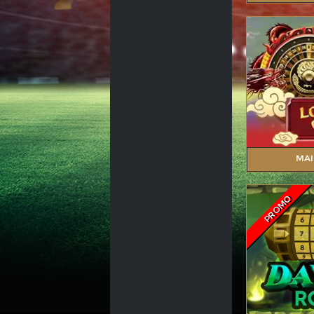
MAI
PROMO