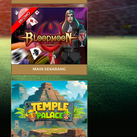
PROMO
MAIN SEKARANG